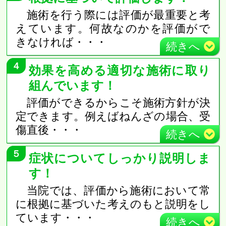
施術を行う際には評価が最重要と考
えています。何故なのかを評価がで
きなければ
・・・
続き
へ
４
効果を高める適切な施術に取り
組んでいます！
評価ができるからこそ施術方針が決
定できます。例えばねんざの場合、受
傷直後
・・・
続き
へ
５
症状についてしっかり説明しま
す！
当院では、評価から施術において常
に根拠に基づいた考えのもと説明をし
ています
・・・
続き
へ