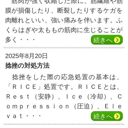
筋肉が強く収縮した際に、筋繊維や筋
膜が損傷したり、断裂したりするケガを
肉離れといい、強い痛みを伴います。ふ
くらはぎや太ももの筋肉に生じることが
多く・・・
続き
へ
2025年8月20日
捻挫の対処方法
捻挫をした際の応急処置の基本は、
「ＲＩＣＥ」処置です。ＲＩＣＥとは、
Ｒｅｓｔ（安静）、Ｉｃｅ（冷却）、Ｃ
ｏｍｐｒｅｓｓｉｏｎ（圧迫）、Ｅｌｅ
ｖａｔ・・・
続き
へ