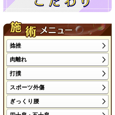
捻挫
肉離れ
打撲
スポーツ外傷
ぎっくり腰