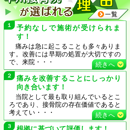
１
予約なしで施術が受けられま
す！
痛みは急に起こることも多々ありま
す。改善には早期の処置が大切ですの
で、来院
・・・
続き
へ
２
痛みを改善することにしっかり
向き合います！
当院として最も取り組んでいるとこ
ろであり、接骨院の存在価値であると
考えてい
・・・
続き
へ
３
根拠に基づいて評価します！