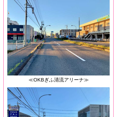
≪OKBぎふ清流アリーナ≫